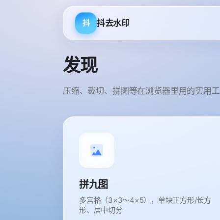
抖去水印
抖
发现
压缩、裁切、拼图等在浏览器里用的实用工
拼九图
多宫格（3×3～4×5），单块正方形/长方
形、居中切分